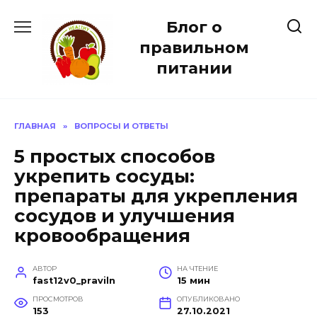
Перейти
Блог о
к
содержанию
правильном
питании
ГЛАВНАЯ
»
ВОПРОСЫ И ОТВЕТЫ
5 простых способов
укрепить сосуды:
препараты для укрепления
сосудов и улучшения
кровообращения
АВТОР
НА ЧТЕНИЕ
fast12v0_praviln
15 мин
ПРОСМОТРОВ
ОПУБЛИКОВАНО
153
27.10.2021