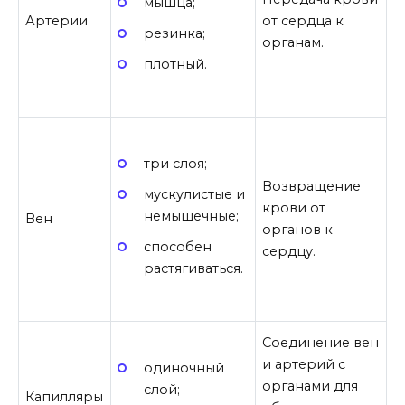
мышца;
Артерии
от сердца к
резинка;
органам.
плотный.
три слоя;
Возвращение
мускулистые и
крови от
немышечные;
Вен
органов к
способен
сердцу.
растягиваться.
Соединение вен
и артерий с
одиночный
органами для
слой;
Капилляры