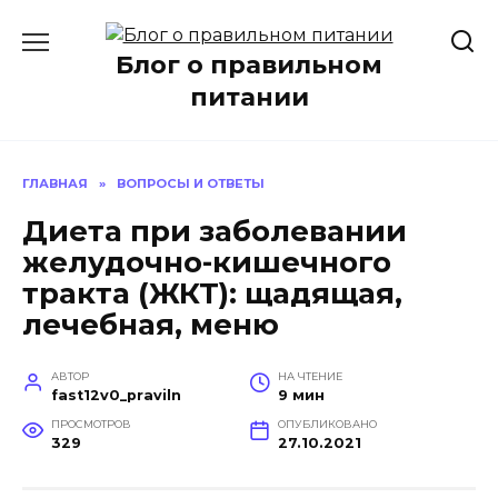
Перейти
к
Блог о правильном
содержанию
питании
ГЛАВНАЯ
»
ВОПРОСЫ И ОТВЕТЫ
Диета при заболевании
желудочно-кишечного
тракта (ЖКТ): щадящая,
лечебная, меню
АВТОР
НА ЧТЕНИЕ
fast12v0_praviln
9 мин
ПРОСМОТРОВ
ОПУБЛИКОВАНО
329
27.10.2021