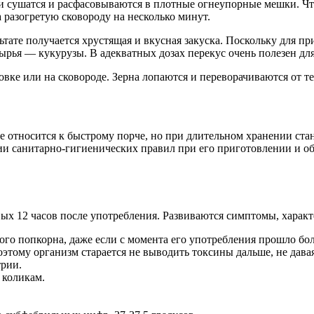
ни сушатся и расфасовываются в плотные огнеупорные мешки. Ч
 разогретую сковороду на несколько минут.
ьтате получается хрустящая и вкусная закуска. Поскольку для 
рья — кукурузы. В адекватных дозах перекус очень полезен для
е относится к быстрому порче, но при длительном хранении ста
и санитарно-гигиенических правил при его приготовлении и об
ых 12 часов после употребления. Развиваются симптомы, харак
ого попкорна, даже если с момента его употребления прошло бол
тому организм старается не выводить токсины дальше, не давая
трии.
 коликам.