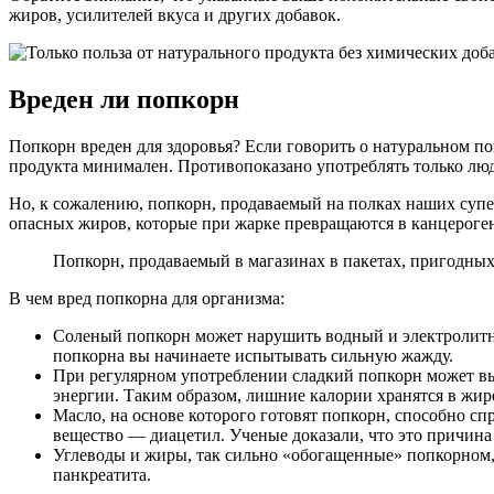
жиров, усилителей вкуса и других добавок.
Вреден ли попкорн
Попкорн вреден для здоровья? Если говорить о натуральном по
продукта минимален. Противопоказано употреблять только лю
Но, к сожалению, попкорн, продаваемый на полках наших супер
опасных жиров, которые при жарке превращаются в канцероген
Попкорн, продаваемый в магазинах в пакетах, пригодных
В чем вред попкорна для организма:
Соленый попкорн может нарушить водный и электролитный
попкорна вы начинаете испытывать сильную жажду.
При регулярном употреблении сладкий попкорн может вы
энергии. Таким образом, лишние калории хранятся в жир
Масло, на основе которого готовят попкорн, способно с
вещество — диацетил. Ученые доказали, что это причина
Углеводы и жиры, так сильно «обогащенные» попкорном, 
панкреатита.