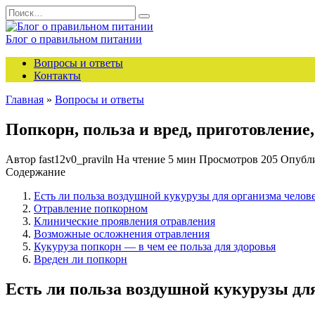
Перейти
Search
к
for:
содержанию
Блог о правильном питании
Вопросы и ответы
Контакты
Главная
»
Вопросы и ответы
Попкорн, польза и вред, приготовлени
Автор
fast12v0_praviln
На чтение
5 мин
Просмотров
205
Опубл
Содержание
Есть ли польза воздушной кукурузы для организма челов
Отравление попкорном
Клинические проявления отравления
Возможные осложнения отравления
Кукуруза попкорн — в чем ее польза для здоровья
Вреден ли попкорн
Есть ли польза воздушной кукурузы дл