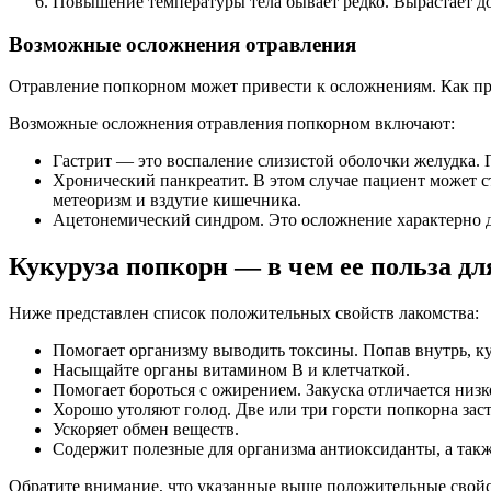
Повышение температуры тела бывает редко. Вырастает до
Возможные осложнения отравления
Отравление попкорном может привести к осложнениям. Как пр
Возможные осложнения отравления попкорном включают:
Гастрит — это воспаление слизистой оболочки желудка. 
Хронический панкреатит. В этом случае пациент может ст
метеоризм и вздутие кишечника.
Ацетонемический синдром. Это осложнение характерно дл
Кукуруза попкорн — в чем ее польза дл
Ниже представлен список положительных свойств лакомства:
Помогает организму выводить токсины. Попав внутрь, к
Насыщайте органы витамином B и клетчаткой.
Помогает бороться с ожирением. Закуска отличается низ
Хорошо утоляют голод. Две или три горсти попкорна заста
Ускоряет обмен веществ.
Содержит полезные для организма антиоксиданты, а так
Обратите внимание, что указанные выше положительные свойст