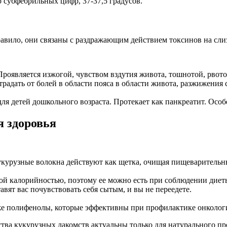
 субфебрильных цифр, 37-37,5 градусов.
авило, они связаны с раздражающим действием токсинов на сл
Проявляется изжогой, чувством вздутия живота, тошнотой, рвото
радать от болей в области пояса в области живота, разжижения 
я детей дошкольного возраста. Протекает как панкреатит. Особ
я здоровья
укурузные волокна действуют как щетка, очищая пищеварительн
кой калорийностью, поэтому ее можно есть при соблюдении диет
вят вас почувствовать себя сытым, и вы не переедете.
же полифенолы, которые эффективны при профилактике онкологи
ва кукурузных лакомств актуальны только для натурального про