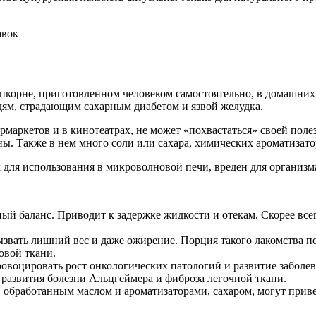
пкорне, приготовленном человеком самостоятельно, в домашних 
дям, страдающим сахарным диабетом и язвой желудка.
маркетов и в кинотеатрах, не может «похвастаться» своей поле
ы. Также в нем много соли или сахара, химических ароматизато
 для использования в микроволновой печи, вреден для организ
 баланс. Приводит к задержке жидкости и отекам. Скорее всег
звать лишний вес и даже ожирение. Порция такого лакомства по
овой ткани.
провоцировать рост онкологических патологий и развитие заболе
 развития болезни Альцгеймера и фиброза легочной ткани.
обработанным маслом и ароматизаторами, сахаром, могут привес