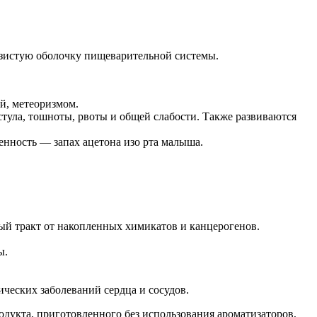
изистую оболочку пищеварительной системы.
й, метеоризмом.
стула, тошноты, рвоты и общей слабости. Также развиваются
енность — запах ацетона изо рта малыша.
ый тракт от накопленных химикатов и канцерогенов.
ы.
ческих заболеваний сердца и сосудов.
дукта, приготовленного без использования ароматизаторов,