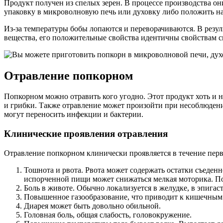
Продукт получен из спелых зерен. В процессе производства о
упаковку в микроволновую печь или духовку либо положить на
Из-за температуры бобы лопаются и переворачиваются. В резул
вещества, его положительные свойства идентичны свойствам сы
Отравление попкорном
Попкорном можно отравить кого угодно. Этот продукт хоть и н
и грибки. Также отравление может произойти при несоблюдени
могут переносить инфекции и бактерии.
Клинические проявления отравления
Отравление попкорном клинически проявляется в течение перв
Тошнота и рвота. Рвота может содержать остатки съеденн
испорченной пищи может снижаться мелкая моторика. Поэ
Боль в животе. Обычно локализуется в желудке, в эпигас
Повышенное газообразование, что приводит к кишечным
Диарея может быть довольно обильной.
Головная боль, общая слабость, головокружение.