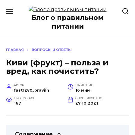
Перейти
к
Блог о правильном
содержанию
питании
ГЛАВНАЯ
»
ВОПРОСЫ И ОТВЕТЫ
Киви (фрукт) – польза и
вред, как почистить?
АВТОР
НА ЧТЕНИЕ
fast12v0_praviln
16 мин
ПРОСМОТРОВ
ОПУБЛИКОВАНО
167
27.10.2021
Содержание