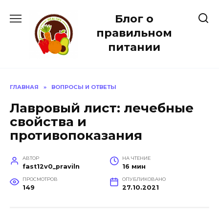
Перейти
Блог о
к
содержанию
правильном
питании
ГЛАВНАЯ
»
ВОПРОСЫ И ОТВЕТЫ
Лавровый лист: лечебные
свойства и
противопоказания
АВТОР
НА ЧТЕНИЕ
fast12v0_praviln
16 мин
ПРОСМОТРОВ
ОПУБЛИКОВАНО
149
27.10.2021