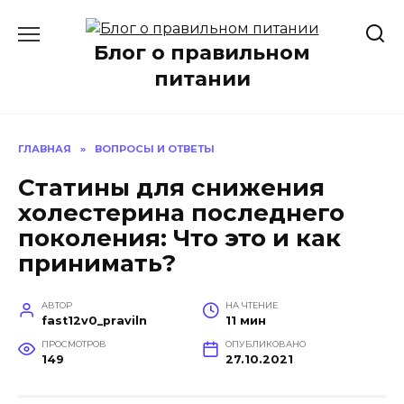
Перейти
к
Блог о правильном
содержанию
питании
ГЛАВНАЯ
»
ВОПРОСЫ И ОТВЕТЫ
Статины для снижения
холестерина последнего
поколения: Что это и как
принимать?
АВТОР
НА ЧТЕНИЕ
fast12v0_praviln
11 мин
ПРОСМОТРОВ
ОПУБЛИКОВАНО
149
27.10.2021