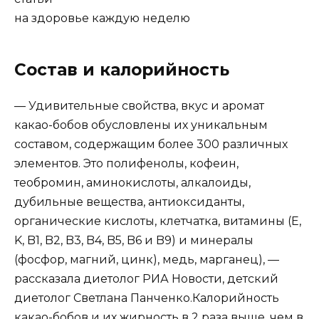
на здоровье каждую неделю
Состав и калорийность
— Удивительные свойства, вкус и аромат
какао-бобов обусловлены их уникальным
составом, содержащим более 300 различных
элементов. Это полифенолы, кофеин,
теобромин, аминокислоты, алкалоиды,
дубильные вещества, антиоксиданты,
органические кислоты, клетчатка, витамины (E,
K, B1, B2, B3, B4, B5, B6 и B9) и минералы
(фосфор, магний, цинк), медь, марганец), —
рассказала диетолог РИА Новости, детский
диетолог Светлана Панченко.Калорийность
какао-бобов и их жирность в 2 раза выше, чем в