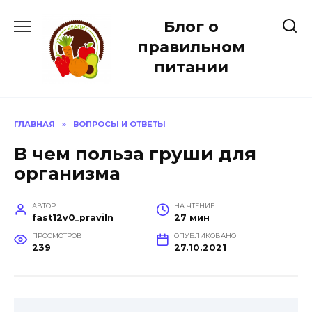
Перейти
Блог о
к
содержанию
правильном
питании
ГЛАВНАЯ
»
ВОПРОСЫ И ОТВЕТЫ
В чем польза груши для
организма
АВТОР
НА ЧТЕНИЕ
fast12v0_praviln
27 мин
ПРОСМОТРОВ
ОПУБЛИКОВАНО
239
27.10.2021